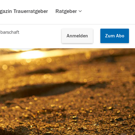
gazin Trauerratgeber
Ratgeber
barschaft
Anmelden
Zum
Abo