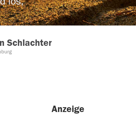
d los,
n Schlachter
nburg
Anzeige