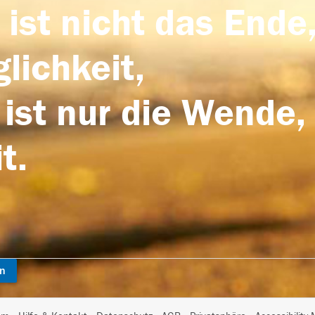
 ist nicht das Ende,
lichkeit,
 ist nur die Wende,
t.
en