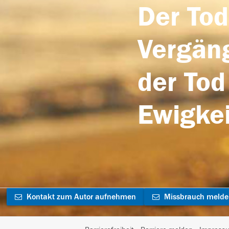
Der Tod
Vergäng
der Tod
Ewigkei
Kontakt zum Autor aufnehmen
Missbrauch meld