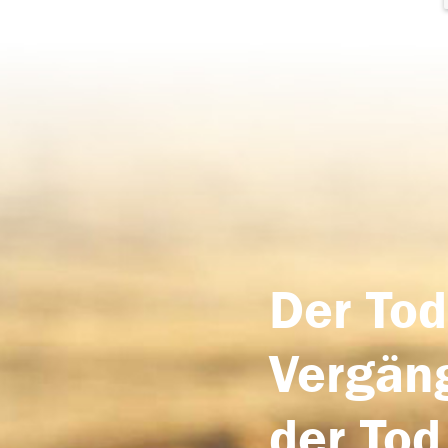
Der Tod
Vergäng
der Tod