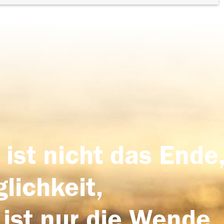
 ist nicht das Ende,
lichkeit,
 ist nur die Wende,