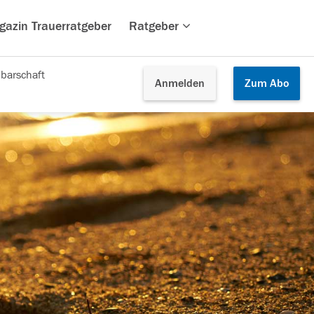
gazin Trauerratgeber
Ratgeber
barschaft
Anmelden
Zum
Abo