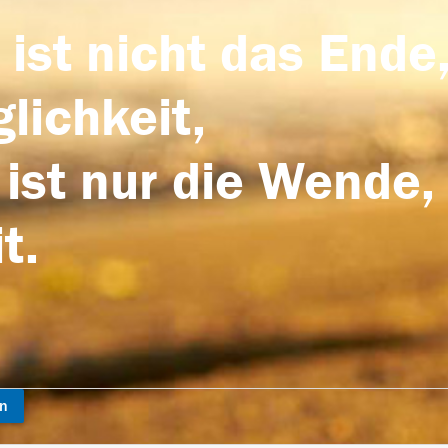
 ist nicht das Ende,
lichkeit,
 ist nur die Wende,
t.
en