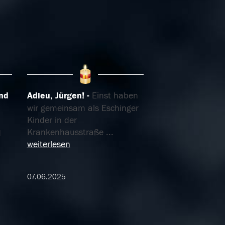
und
Adieu, Jürgen!
Einst haben
wir gemeinsam als Eschinger
Kinder in der
Krankenhausstraße
...
d
weiterlesen
07.06.2025