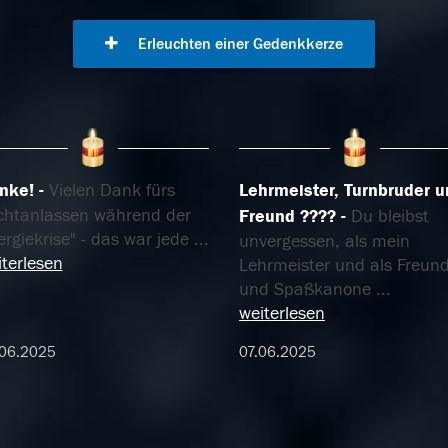
Erleuchten einer Gedenkkerze
nke!
Vielen Dank fürs
Lehrmeister, Turnbruder 
ichtanlassen während der
Freund ????
Du bleibst
rgiekrise" - das war jede
...
unvergessen, als mein
terlesen
Lehrmeister und als Freun
und Spaßkanone
...
weiterlesen
.06.2025
07.06.2025