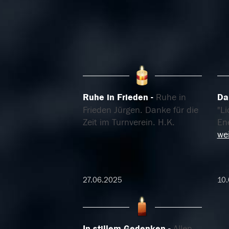
Ruhe in Frieden
Ruhe in
Da
Frieden Jürgen. Danke für die
"L
Zeit im Turnverein. H.K.
Ene
wei
27.06.2025
10
In stillem Gedenken
Allen