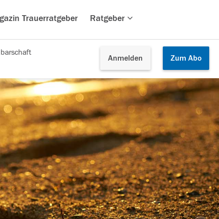
gazin Trauerratgeber
Ratgeber
barschaft
Anmelden
Zum
Abo