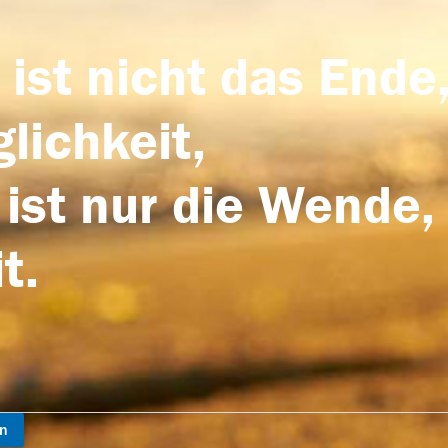
 ist nicht das Ende,
lichkeit,
 ist nur die Wende,
t.
en