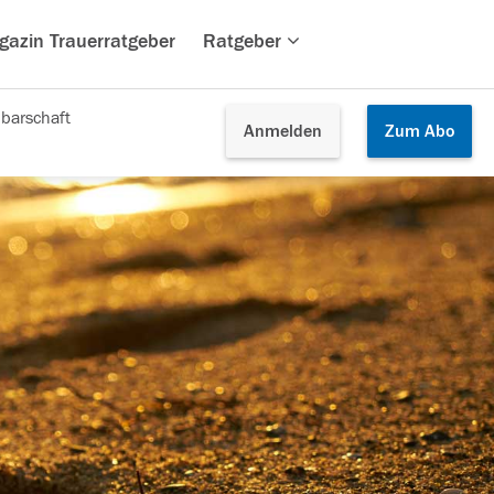
gazin Trauerratgeber
Ratgeber
barschaft
Anmelden
Zum
Abo