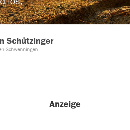
d los,
n Schützinger
gen-Schwenningen
Anzeige