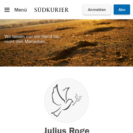
Menü
Anmelden
Abo
Wir lassen nur die Hand los,
nicht den Menschen.
Julius Roge