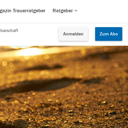
gazin Trauerratgeber
Ratgeber
barschaft
Anmelden
Zum
Abo