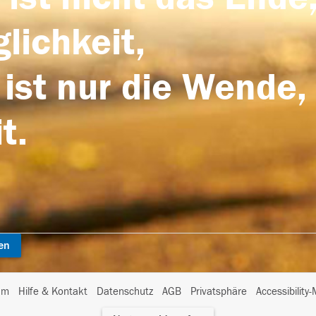
lichkeit,
 ist nur die Wende,
t.
en
I
um
Hilfe & Kontakt
Datenschutz
AGB
Privatsphäre
Accessibility
m