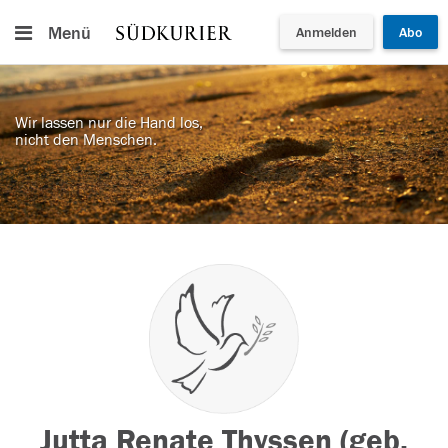
Menü
Anmelden
Abo
Wir lassen nur die Hand los,
nicht den Menschen.
Jutta Renate Thyssen (geb.