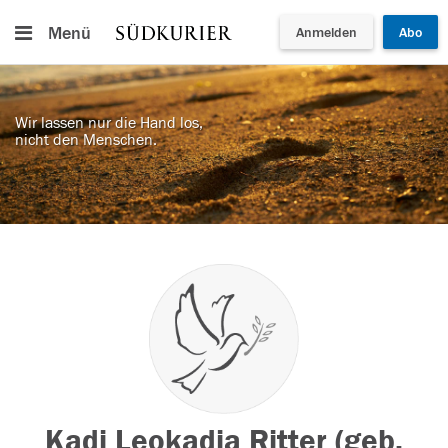
Menü
Anmelden
Abo
Wir lassen nur die Hand los,
nicht den Menschen.
Kadi Leokadia Ritter (geb.