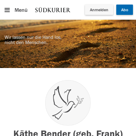
Menü
Anmelden
Abo
Wir lassen nur die Hand los,
nicht den Menschen.
Käthe Bender (geb. Frank)