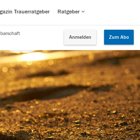
gazin Trauerratgeber
Ratgeber
barschaft
Anmelden
Zum
Abo