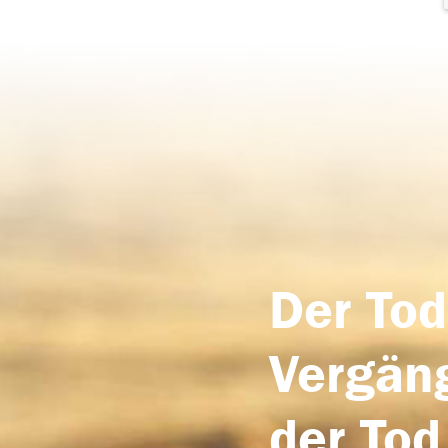
Der Tod
Vergäng
der Tod