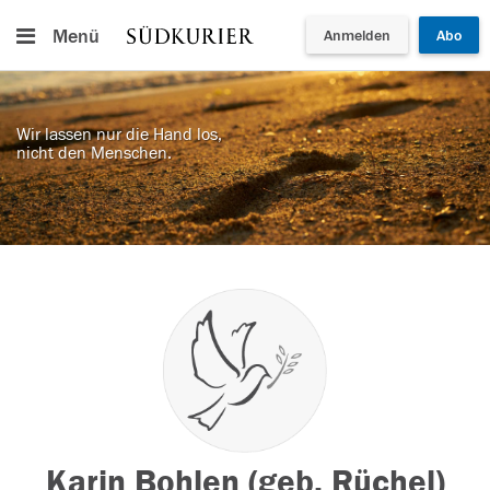
Menü
Anmelden
Abo
Wir lassen nur die Hand los,
nicht den Menschen.
Karin Bohlen (geb. Rüchel)