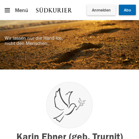
Menü
Anmelden
Abo
Wir lassen nur die Hand los,
nicht den Menschen.
Karin Ebner (geb. Trurnit)