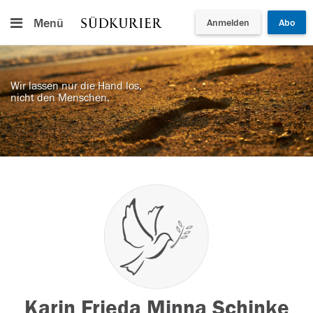
Menü
Anmelden
Abo
Wir lassen nur die Hand los,
nicht den Menschen.
Karin Frieda Minna Schinke