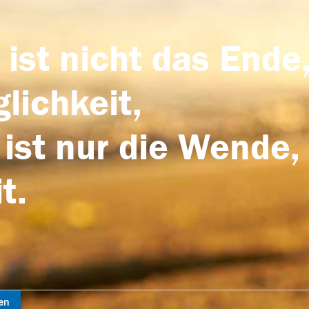
 ist nicht das Ende,
lichkeit,
 ist nur die Wende,
t.
en