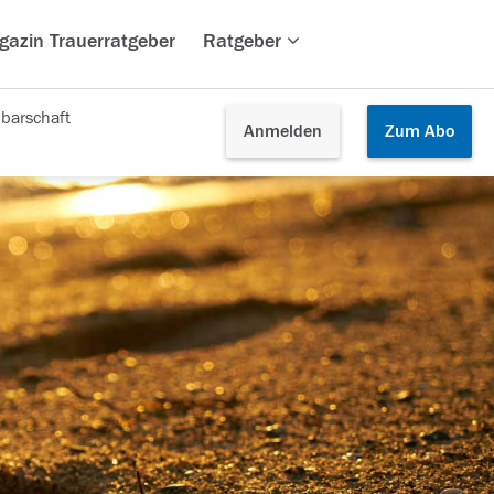
gazin Trauerratgeber
Ratgeber
barschaft
Anmelden
Zum
Abo