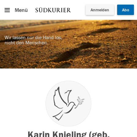
Menü
Anmelden
Abo
Wir lassen nur die Hand los,
nicht den Menschen.
Karin Knieling (geb.