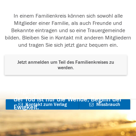
In einem Familienkreis können sich sowohl alle
Mitglieder einer Familie, als auch Freunde und
Bekannte eintragen und so eine Trauergemeinde
bilden. Bleiben Sie in Kontakt mit anderen Mitgliedern
und tragen Sie sich jetzt ganz bequem ein.
Jetzt anmelden um Teil des Familienkreises zu
werden.
Der Tod ist nicht das Ende, nicht die
Vergänglichkeit,
der Tod ist nur die Wende, Beginn der
Kontakt zum Verlag
Missbrauch
Ewigkeit.
aufnehmen
melden