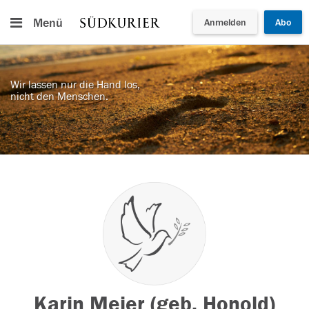
Menü
Anmelden
Abo
Wir lassen nur die Hand los,
nicht den Menschen.
Karin Meier (geb. Honold)