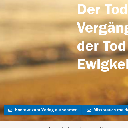
Der Tod
Vergäng
der Tod
Ewigkei
Kontakt zum Verlag aufnehmen
Missbrauch meld