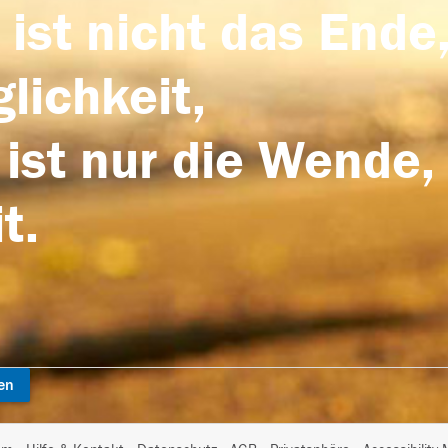
 ist nicht das Ende,
lichkeit,
 ist nur die Wende,
t.
en