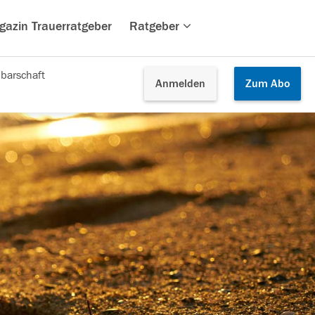
gazin Trauerratgeber
Ratgeber
barschaft
Anmelden
Zum
Abo