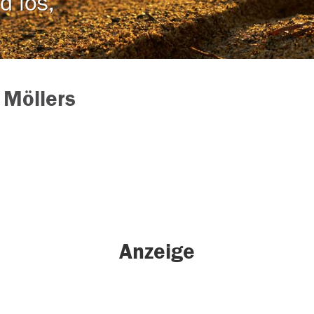
d los,
 Möllers
Anzeige