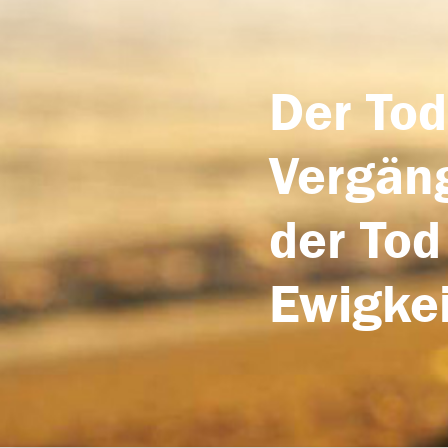
Der Tod
Vergäng
der Tod
Ewigkei