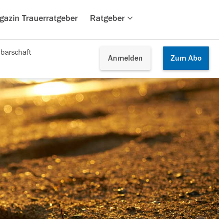
gazin Trauerratgeber
Ratgeber
barschaft
Anmelden
Zum
Abo