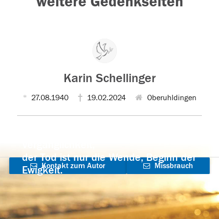
weitere Gedenkseiten
Karin Schellinger
27.08.1940
19.02.2024
Oberuhldingen
Der Tod ist nicht das Ende, nicht die
Vergänglichkeit,
der Tod ist nur die Wende, Beginn der
Kontakt zum Autor
Missbrauch
Ewigkeit.
aufnehmen
melden