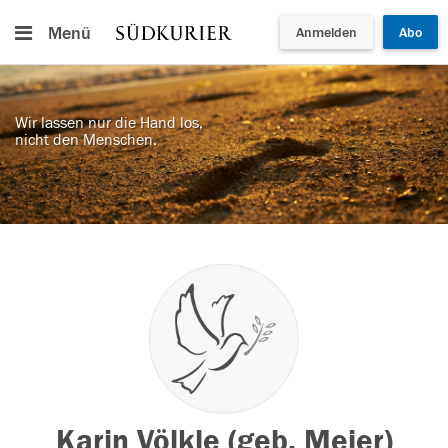
Menü
Anmelden
Abo
Wir lassen nur die Hand los,
nicht den Menschen.
Karin Völkle (geb. Meier)