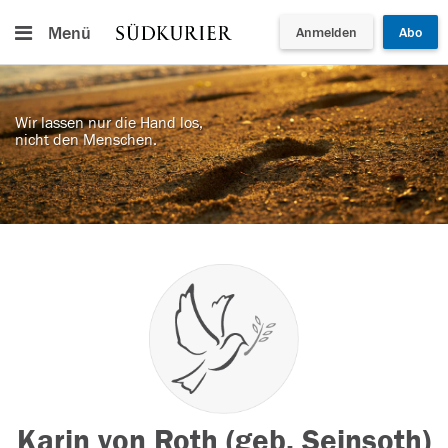
Menü
Anmelden
Abo
Wir lassen nur die Hand los,
nicht den Menschen.
Karin von Roth (geb. Seinsoth)