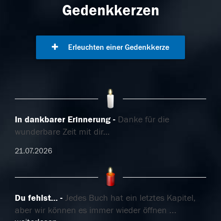
Gedenkkerzen
Erleuchten einer Gedenkkerze
In dankbarer Erinnerung
Danke für die
wunderbare Zeit mit dir…
21.07.2026
Du fehlst…
Jedes Buch hat ein letztes Kapitel,
aber wir können es immer wieder öffnen
...