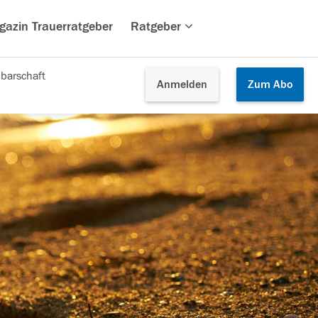
gazin Trauerratgeber
Ratgeber
barschaft
Anmelden
Zum
Abo