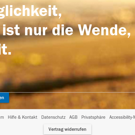
lichkeit,
 ist nur die Wende,
t.
en
I
um
Hilfe & Kontakt
Datenschutz
AGB
Privatsphäre
Accessibility
m
Vertrag widerrufen
A