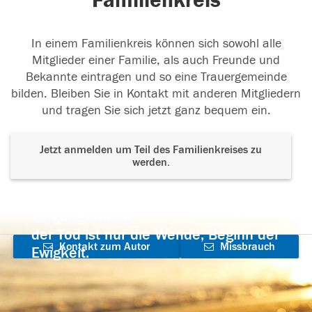
Familienkreis
In einem Familienkreis können sich sowohl alle
Mitglieder einer Familie, als auch Freunde und
Bekannte eintragen und so eine Trauergemeinde
bilden. Bleiben Sie in Kontakt mit anderen Mitgliedern
und tragen Sie sich jetzt ganz bequem ein.
Jetzt anmelden um Teil des Familienkreises zu
werden.
Der Tod ist nicht das Ende, nicht die
Vergänglichkeit,
der Tod ist nur die Wende, Beginn der
Kontakt zum Autor
Missbrauch
Ewigkeit.
aufnehmen
melden