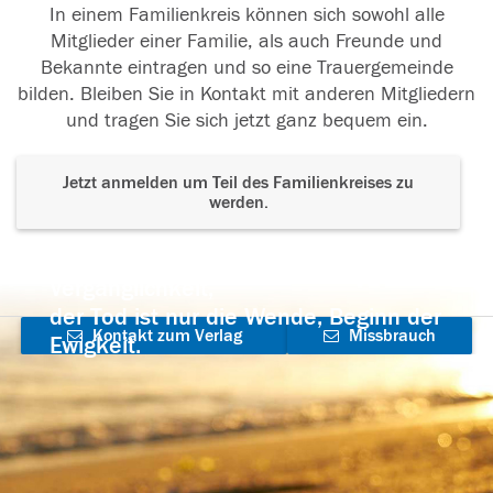
In einem Familienkreis können sich sowohl alle
Mitglieder einer Familie, als auch Freunde und
Bekannte eintragen und so eine Trauergemeinde
bilden. Bleiben Sie in Kontakt mit anderen Mitgliedern
und tragen Sie sich jetzt ganz bequem ein.
Jetzt anmelden um Teil des Familienkreises zu
werden.
Der Tod ist nicht das Ende, nicht die
Vergänglichkeit,
der Tod ist nur die Wende, Beginn der
Kontakt zum Verlag
Missbrauch
Ewigkeit.
aufnehmen
melden