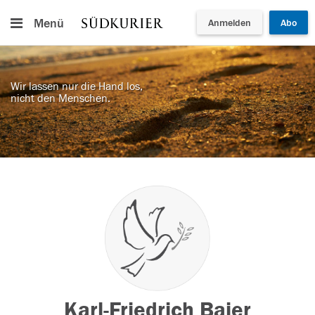
Menü
Anmelden
Abo
Wir lassen nur die Hand los,
nicht den Menschen.
Karl-Friedrich Baier