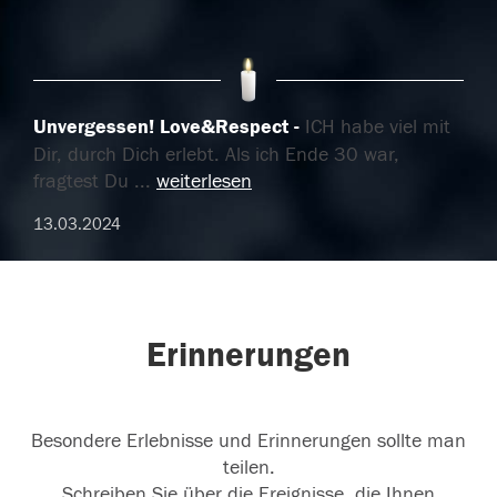
Unvergessen! Love&Respect
ICH habe viel mit
Dir, durch Dich erlebt. Als ich Ende 30 war,
fragtest Du
...
weiterlesen
13.03.2024
Erinnerungen
Besondere Erlebnisse und Erinnerungen sollte man
teilen.
Schreiben Sie über die Ereignisse, die Ihnen