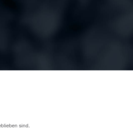
eblieben sind.