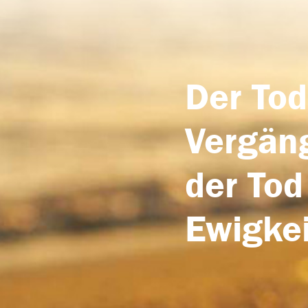
Der Tod
Vergäng
der Tod
Ewigkei