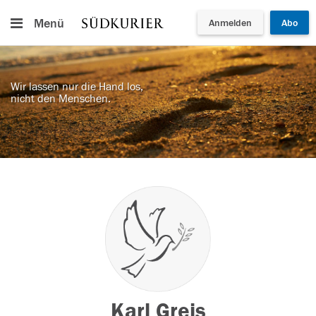
Menü
Anmelden
Abo
Wir lassen nur die Hand los,
nicht den Menschen.
Karl Greis