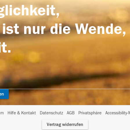
lichkeit,
 ist nur die Wende,
t.
en
I
um
Hilfe & Kontakt
Datenschutz
AGB
Privatsphäre
Accessibility
m
Vertrag widerrufen
A