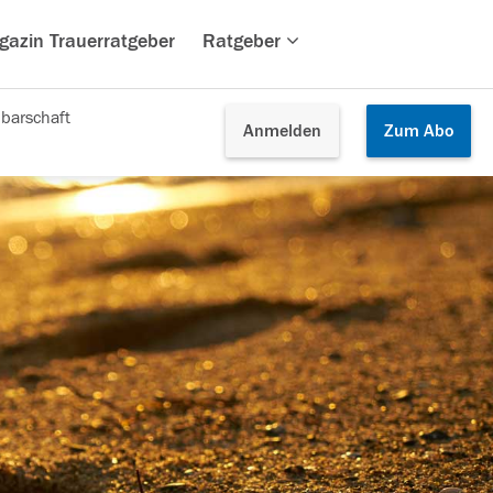
gazin Trauerratgeber
Ratgeber
barschaft
Anmelden
Zum
Abo