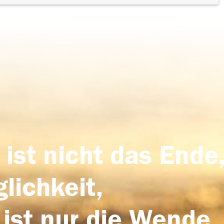
 ist nicht das Ende,
lichkeit,
 ist nur die Wende,