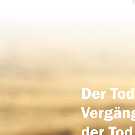
Der Tod
Vergäng
der Tod