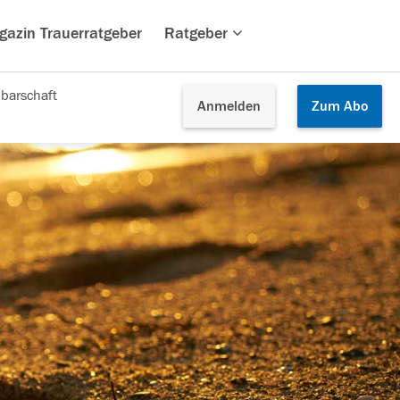
gazin Trauerratgeber
Ratgeber
barschaft
Anmelden
Zum
Abo