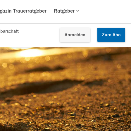
gazin Trauerratgeber
Ratgeber
barschaft
Anmelden
Zum
Abo