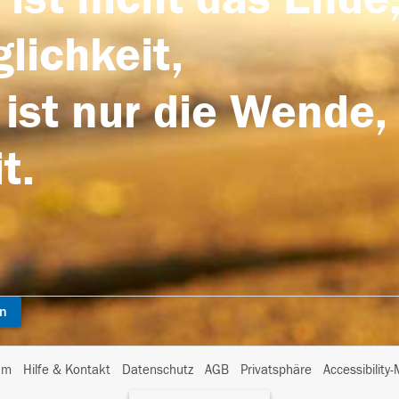
lichkeit,
 ist nur die Wende,
t.
en
I
um
Hilfe & Kontakt
Datenschutz
AGB
Privatsphäre
Accessibility
m