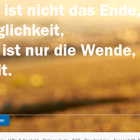
 ist nicht das Ende,
lichkeit,
 ist nur die Wende,
t.
en