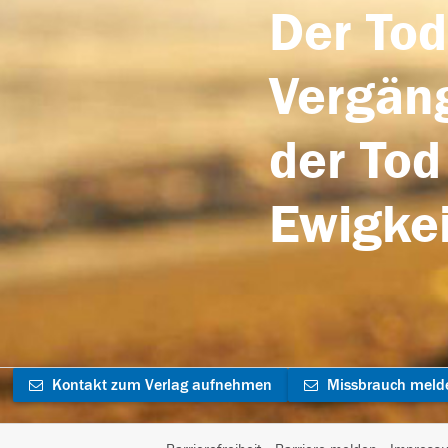
Der Tod
Vergäng
der Tod
Ewigkei
Kontakt zum Verlag aufnehmen
Missbrauch meld