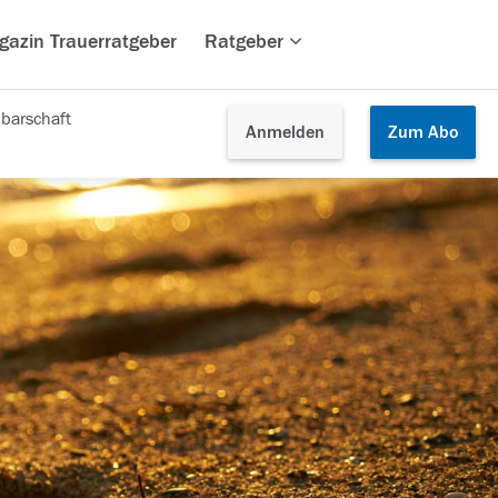
gazin Trauerratgeber
Ratgeber
barschaft
Anmelden
Zum
Abo