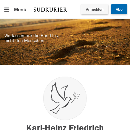
Menü
Anmelden
Abo
Wir lassen nur die Hand los,
nicht den Menschen.
Karl-Heinz Friedrich