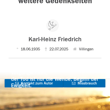
weitere Gedenkseiten
Karl-Heinz Friedrich
18.06.1935
22.07.2025
Villingen
Der Tod ist nicht das Ende, nicht die
Vergänglichkeit,
der Tod ist nur die Wende, Beginn der
Kontakt zum Autor
Missbrauch
Ewigkeit.
aufnehmen
melden