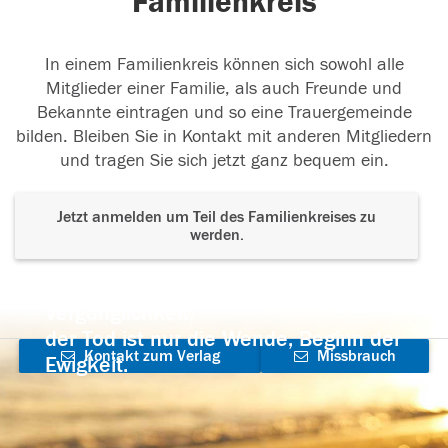
Familienkreis
In einem Familienkreis können sich sowohl alle
Mitglieder einer Familie, als auch Freunde und
Bekannte eintragen und so eine Trauergemeinde
bilden. Bleiben Sie in Kontakt mit anderen Mitgliedern
und tragen Sie sich jetzt ganz bequem ein.
Jetzt anmelden um Teil des Familienkreises zu
werden.
Der Tod ist nicht das Ende, nicht die
Vergänglichkeit,
der Tod ist nur die Wende, Beginn der
Kontakt zum Verlag
Missbrauch
Ewigkeit.
aufnehmen
melden