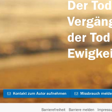
Der Tod
Vergäng
der Tod
Ewigkei
Kontakt zum Autor aufnehmen
Missbrauch meld
Barrierefreiheit
Barriere melden
Impress