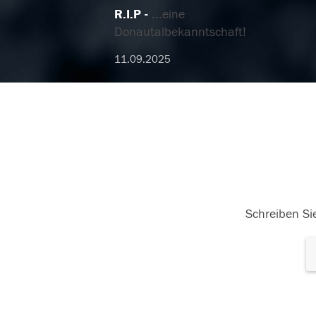
R.I.P
...eine
Donautalbekanntschaft!
11.09.2025
Schreiben Sie