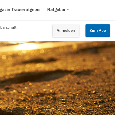
gazin Trauerratgeber
Ratgeber
barschaft
Anmelden
Zum
Abo