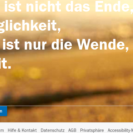
 ist nicht das Ende,
lichkeit,
 ist nur die Wende,
t.
en
I
um
Hilfe & Kontakt
Datenschutz
AGB
Privatsphäre
Accessibility