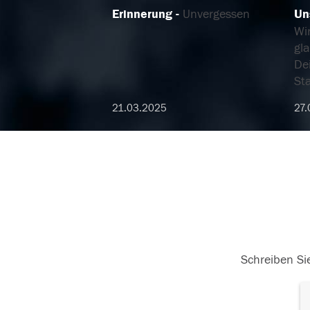
Erinnerung
Unvergessen
Un
Wi
gl
De
St
21.03.2025
27.
Schreiben Sie