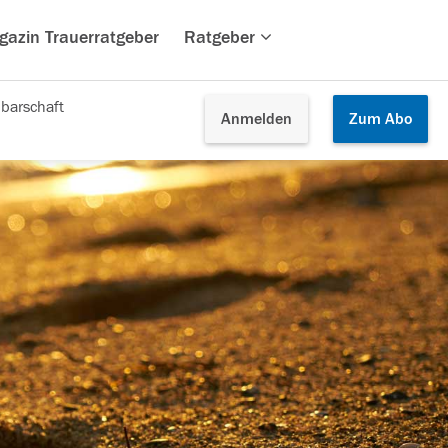
gazin Trauerratgeber
Ratgeber
barschaft
Anmelden
Zum
Abo