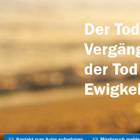
Der Tod
Vergäng
der Tod
Ewigkei
Kontakt zum Autor aufnehmen
Missbrauch meld