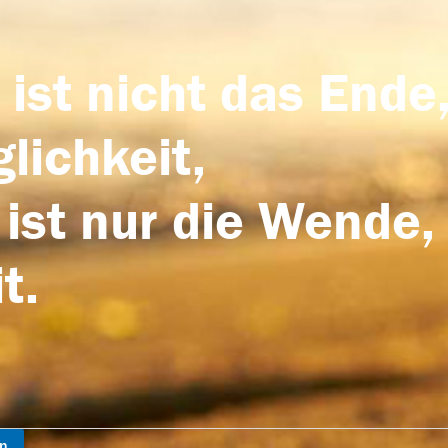
 ist nicht das Ende,
lichkeit,
 ist nur die Wende,
t.
en