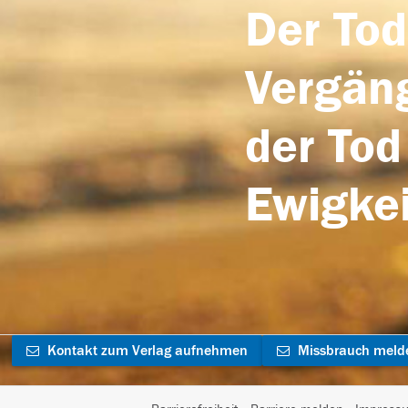
Der Tod
Vergäng
der Tod
Ewigkei
Kontakt zum Verlag aufnehmen
Missbrauch meld