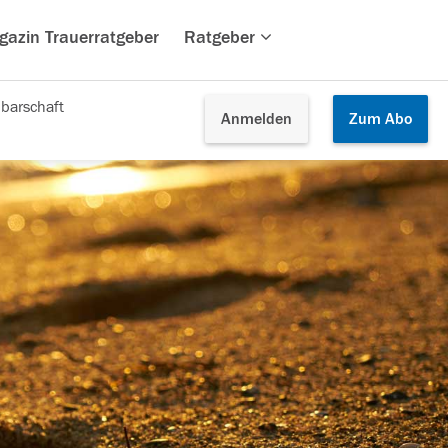
gazin Trauerratgeber
Ratgeber
barschaft
Anmelden
Zum
Abo