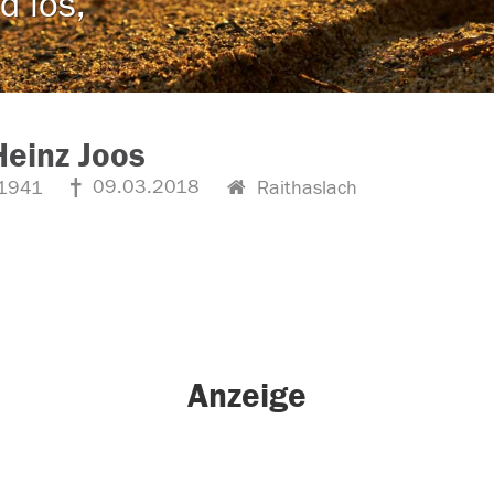
d los,
Heinz Joos
09.03.2018
1941
Raithaslach
Anzeige