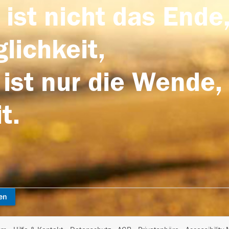
 ist nicht das Ende,
lichkeit,
 ist nur die Wende,
t.
en