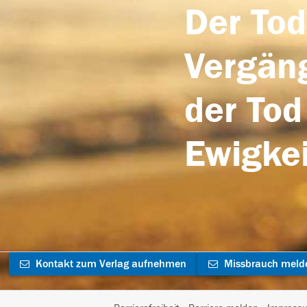
Der Tod
Vergäng
der Tod
Ewigkei
Kontakt zum Verlag aufnehmen
Missbrauch meld