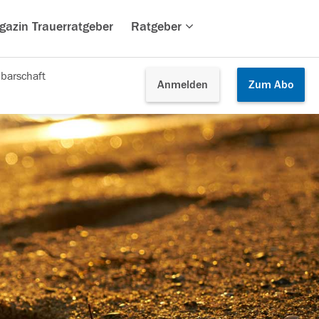
gazin Trauerratgeber
Ratgeber
barschaft
Anmelden
Zum
Abo