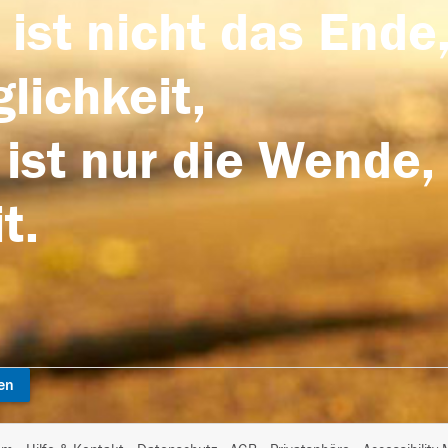
 ist nicht das Ende,
lichkeit,
 ist nur die Wende,
t.
en