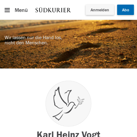
Menü
Anmelden
Abo
Wir lassen nur die Hand los,
nicht den Menschen.
Karl Heinz Vogt