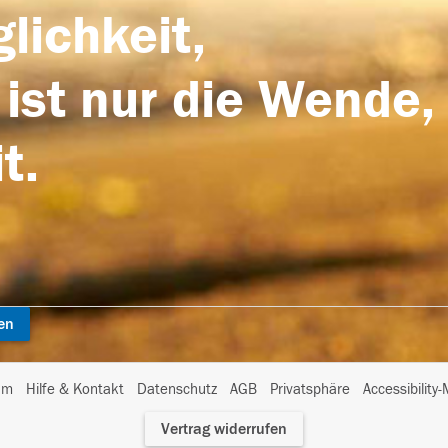
lichkeit,
 ist nur die Wende,
t.
en
I
um
Hilfe & Kontakt
Datenschutz
AGB
Privatsphäre
Accessibility
m
Vertrag widerrufen
A