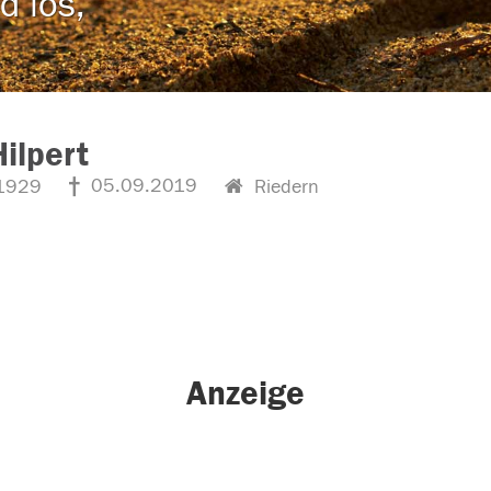
d los,
Hilpert
05.09.2019
1929
Riedern
Anzeige