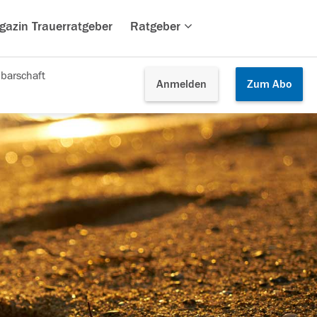
gazin Trauerratgeber
Ratgeber
barschaft
Anmelden
Zum
Abo