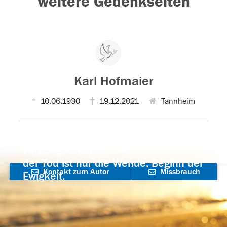
weitere Gedenkseiten
Karl Hofmaier
10.06.1930
19.12.2021
Tannheim
Der Tod ist nicht das Ende, nicht die
Vergänglichkeit,
der Tod ist nur die Wende, Beginn der
Kontakt zum Autor
Missbrauch
Ewigkeit.
aufnehmen
melden