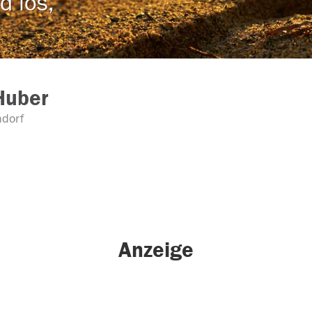
d los,
Huber
ndorf
Anzeige