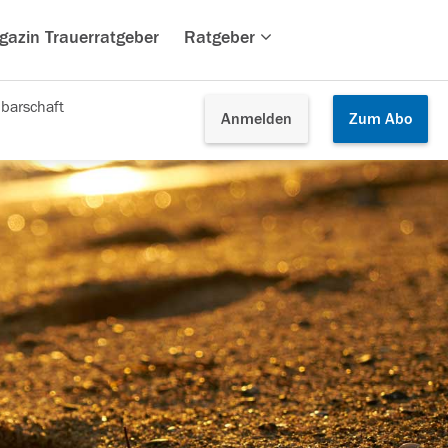
gazin Trauerratgeber
Ratgeber
barschaft
Anmelden
Zum
Abo