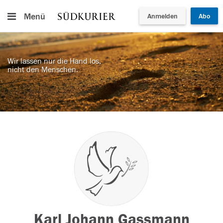
Menü
Anmelden
Abo
Wir lassen nur die Hand los,
nicht den Menschen.
Karl Johann Gassmann