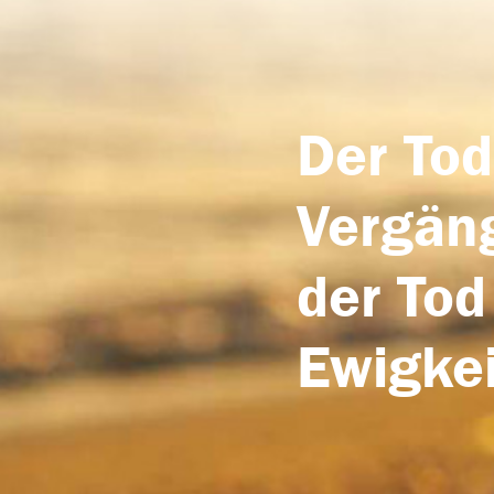
Der Tod
Vergäng
der Tod
Ewigkei