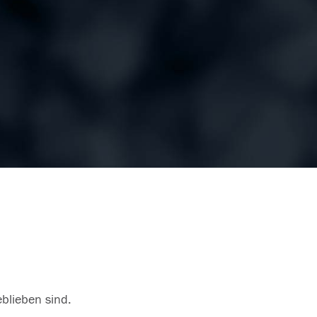
eblieben sind.