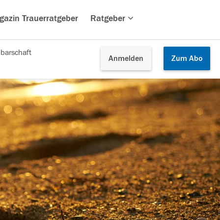
gazin Trauerratgeber
Ratgeber
barschaft
Anmelden
Zum
Abo