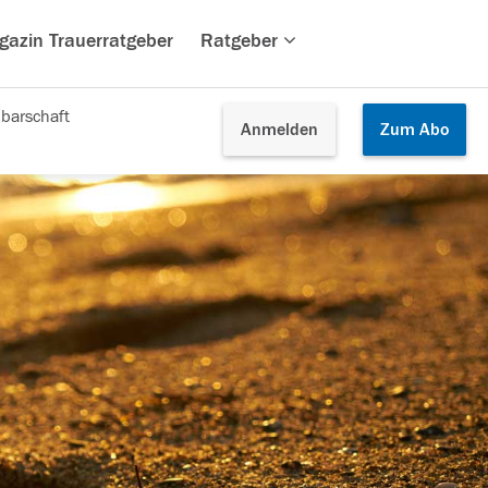
gazin Trauerratgeber
Ratgeber
barschaft
Anmelden
Zum
Abo