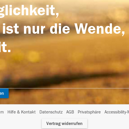
lichkeit,
 ist nur die Wende,
t.
en
I
um
Hilfe & Kontakt
Datenschutz
AGB
Privatsphäre
Accessibility
m
Vertrag widerrufen
A