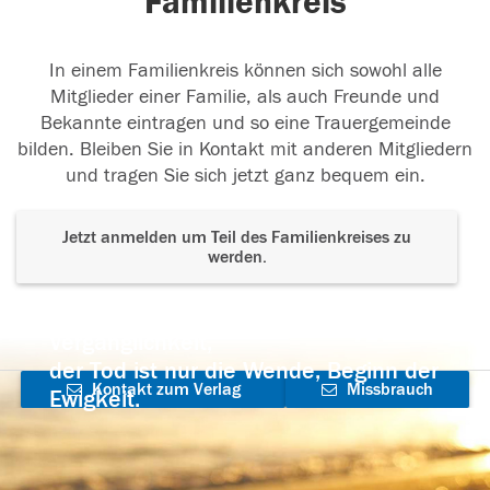
Familienkreis
In einem Familienkreis können sich sowohl alle
Mitglieder einer Familie, als auch Freunde und
Bekannte eintragen und so eine Trauergemeinde
bilden. Bleiben Sie in Kontakt mit anderen Mitgliedern
und tragen Sie sich jetzt ganz bequem ein.
Jetzt anmelden um Teil des Familienkreises zu
werden.
Der Tod ist nicht das Ende, nicht die
Vergänglichkeit,
der Tod ist nur die Wende, Beginn der
Kontakt zum Verlag
Missbrauch
Ewigkeit.
aufnehmen
melden