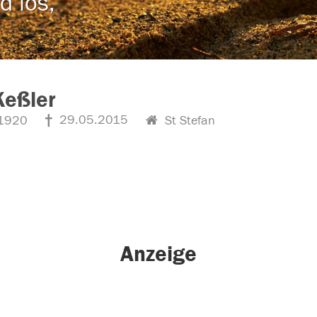
d los,
Keßler
29.05.2015
1920
St Stefan
Anzeige