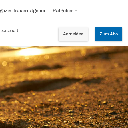
gazin Trauerratgeber
Ratgeber
barschaft
Anmelden
Zum
Abo