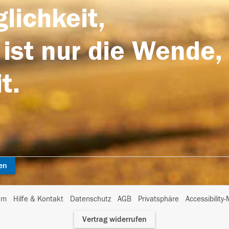
lichkeit,
 ist nur die Wende,
t.
en
I
um
Hilfe & Kontakt
Datenschutz
AGB
Privatsphäre
Accessibility
m
Vertrag widerrufen
A