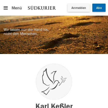
Menü
Anmelden
Abo
Wir lassen nur die Hand los,
nicht den Menschen.
Karl Keßler