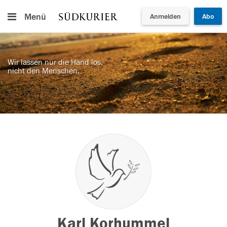
Menü
Anmelden
Abo
Wir lassen nur die Hand los,
nicht den Menschen.
Karl Korhummel